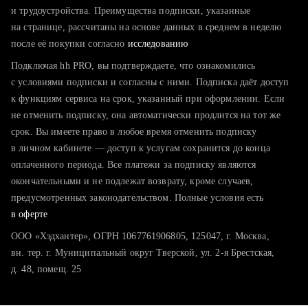
тратите много времени на поиск и вручную поднимаете
и трудоустройства. Преимущества подписки, указанные
резюме
на странице, рассчитаны на основе данных в среднем в неделю
после её покупки согласно
хотите сравнить себя с конкурентами и оценить шансы
исследованию
Подключая hh PRO, вы подтверждаете, что ознакомились
с условиями подписки и согласны с ними. Подписка даёт доступ
к функциям сервиса на срок, указанный при оформлении. Если
не отменить подписку, она автоматически продлится на тот же
срок. Вы имеете право в любое время отменить подписку
в личном кабинете — доступ к услугам сохранится до конца
оплаченного периода. Все платежи за подписку являются
окончательными и не подлежат возврату, кроме случаев,
предусмотренных законодательством. Полные условия есть
в оферте
ООО «Хэдхантер», ОГРН 1067761906805, 125047, г. Москва,
вн. тер. г. Муниципальный округ Тверской, ул. 2-я Брестская,
д. 48, помещ. 25