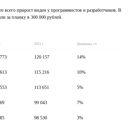
ее всего прирост виден у программистов и разработчиков. В
и за планку в 300 000 рублей.
г.
2021 г.
Динамика, г/г
 773
120 157
14%
 613
115 216
10%
 553
113 651
5%
869
99 043
7%
485
98 530
3%