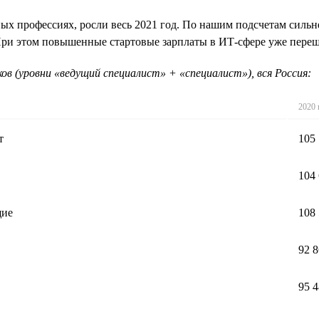
ных профессиях, росли весь 2021 год. По нашим подсчетам сильн
 При этом повышенные стартовые зарплаты в ИТ-сфере уже перешл
в (уровни «ведущий специалист» + «специалист»), вся Россия:
2020 
т
105
104
щие
108
92 
95 