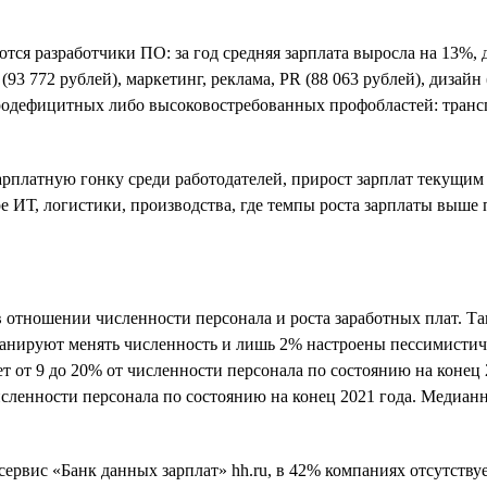
тся разработчики ПО: за год средняя зарплата выросла на 13%,
3 772 рублей), маркетинг, реклама, PR (88 063 рублей), дизайн 
родефицитных либо высоковостребованных профобластей: трансп
рплатную гонку среди работодателей, прирост зарплат текущим
е ИТ, логистики, производства, где темпы роста зарплаты выше
тношении численности персонала и роста заработных плат. Так
ланируют менять численность и лишь 2% настроены пессимистич
т от 9 до 20% от численности персонала по состоянию на конец
исленности персонала по состоянию на конец 2021 года. Медиа
рвис «Банк данных зарплат» hh.ru, в 42% компаниях отсутствуе