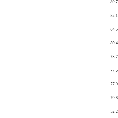
89 
82 
84 
80 
78 
77 
77 
70 
52 