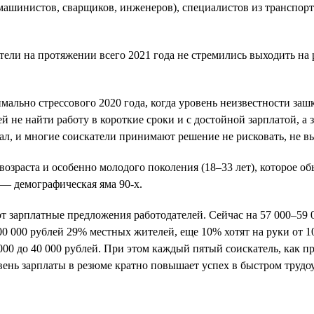
машинистов, сварщиков, инженеров), специалистов из транспортн
тели на протяжении всего 2021 года не стремились выходить на 
мально стрессового 2020 года, когда уровень неизвестности зашк
 не найти работу в короткие сроки и с достойной зарплатой, а з
ал, и многие соискатели принимают решение не рисковать, не вы
озраста и особенно молодого поколения (18–33 лет), которое об
а — демографическая яма 90-х.
ют зарплатные предложения работодателей. Сейчас на 57 000–59
00 000 рублей 29% местных жителей, еще 10% хотят на руки от 10
0 000 до 40 000 рублей. При этом каждый пятый соискатель, как 
вень зарплаты в резюме кратно повышает успех в быстром трудо