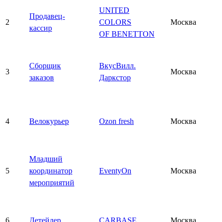
UNITED
Продавец-
2
COLORS
Москва
кассир
OF BENETTON
Сборщик
ВкусВилл.
3
Москва
заказов
Даркстор
4
Велокурьер
Ozon fresh
Москва
Младший
5
координатор
EventyOn
Москва
мероприятий
6
Детейлер
CARBASE
Москва