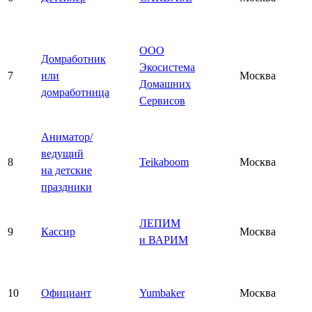
ООО
Домработник
Экосистема
7
или
Москва
Домашних
домработница
Сервисов
Аниматор/
ведущий
8
Teikaboom
Москва
на детские
праздники
ЛЕПИМ
9
Кассир
Москва
и ВАРИМ
10
Официант
Yumbaker
Москва