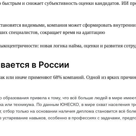
р быстрым и снижает субъективность оценки кандидатов. ИИ пр
становятся видимыми, компания может сформировать внутренни
ших специалистов, сокращает время на адаптацию
коцентричности: новая логика найма, оценки и развития сотру
вается в России
так или иначе применяют 68% компаний. Одной из ярких причин
 образования привела к тому, что всё больше людей в мире имею
жа или техникума. По данным ЮНЕСКО, в мире охват населения т
т, отбор только на основании наличия диплома становится всё бол
ое устаревание навыков, особенно в профессиях с задачами, пред