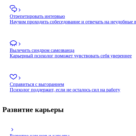
Отрепетировать интервью
Научим проходить собеседование и отвечать на неудобные
Вылечить синдром самозванца
Карьерный психолог поможет чувствовать себя увереннее
Справиться с выгоранием
Психолог поддержит, если не осталось сил на работу
Развитие карьеры
Развитие навыков и карьеры