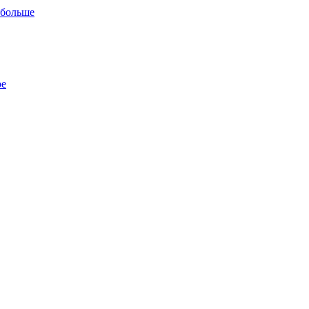
 больше
ре