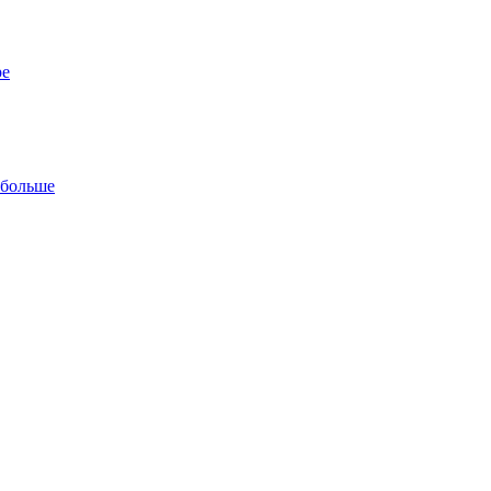
ре
 больше