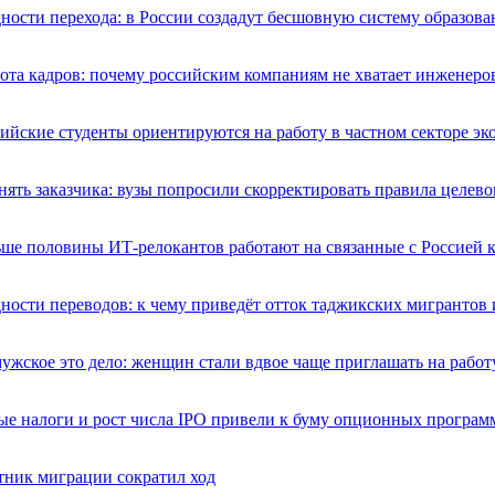
ности перехода: в России создадут бесшовную систему образова
ота кадров: почему российским компаниям не хватает инженеро
ийские студенты ориентируются на работу в частном секторе э
ять заказчика: вузы попросили скорректировать правила целево
ше половины ИТ-релокантов работают на связанные с Россией 
ности переводов: к чему приведёт отток таджикских мигрантов 
ужское это дело: женщин стали вдвое чаще приглашать на работ
е налоги и рост числа IPO привели к буму опционных програ
тник миграции сократил ход