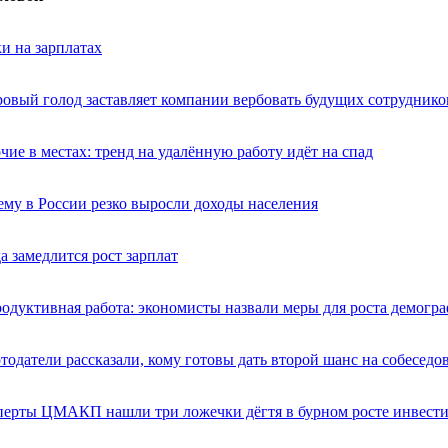
и на зарплатах
овый голод заставляет компании вербовать будущих сотруднико
чие в местах: тренд на удалённую работу идёт на спад
му в России резко выросли доходы населения
а замедлится рост зарплат
одуктивная работа: экономисты назвали меры для роста демогр
тодатели рассказали, кому готовы дать второй шанс на собеседо
перты ЦМАКП нашли три ложечки дёгтя в бурном росте инвест