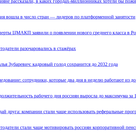
ияне рассказали, в каких городах-миллионниках хотели бы пож
ия вошла в число стран — лидеров по платформенной занятости
ерты ЦМАКП заявили о появлении нового среднего класса в Р
тодатели разочаровались в стажёрах
лья Зубаревич: кадровый голод сохранится до 2032 года
едование: сотрудники, которые два дня в неделю работают из д
олжительность рабочего дня россиян выросла до максимума за 1
ай друга: компании стали чаще использовать реферальные прог
тодатели стали чаще мотивировать россиян корпоративной пен