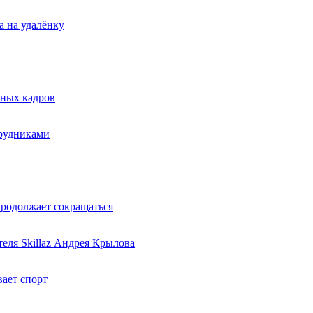
а на удалёнку
нных кадров
трудниками
продолжает сокращаться
еля Skillaz Андрея Крылова
ает спорт