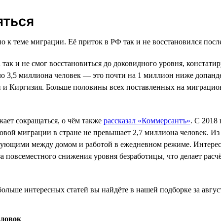
яться
 к теме миграции. Её приток в РФ так и не восстановился пос
так и не смог восстановиться до доковидного уровня, констат
ло 3,5 миллиона человек — это почти на 1 миллион ниже допан
 и Киргизия. Больше половины всех поставленных на миграцио
ает сокращаться, о чём также
рассказал «Коммерсантъ»
. С 2018
довой миграции в стране не превышает 2,7 миллиона человек. И
ющими между домом и работой в ежедневном режиме. Интерес к п
за повсеместного снижения уровня безработицы, что делает рас
ольше интересных статей вы найдёте в нашей подборке за авгус
оловок