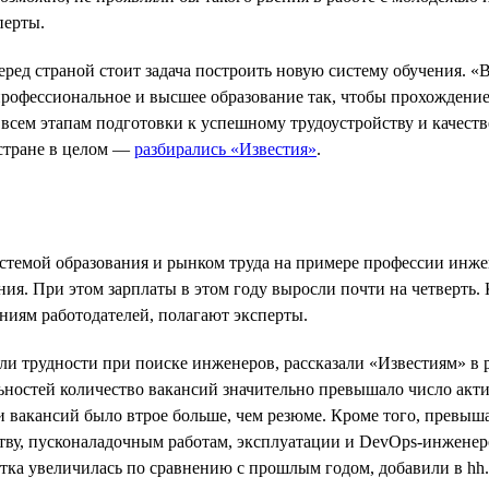
перты.
ед страной стоит задача построить новую систему обучения. «В
 профессиональное и высшее образование так, чтобы прохождени
всем этапам подготовки к успешному трудоустройству и качеств
 стране в целом —
разбирались «Известия»
.
стемой образования и рынком труда на примере профессии инж
ния. При этом зарплаты в этом году выросли почти на четверть.
ниям работодателей, полагают эксперты.
и трудности при поиске инженеров, рассказали «Известиям» в 
ностей количество вакансий значительно превышало число акти
ти вакансий было втрое больше, чем резюме. Кроме того, превы
ству, пусконаладочным работам, эксплуатации и DevOps-инжене
ка увеличилась по сравнению с прошлым годом, добавили в hh.