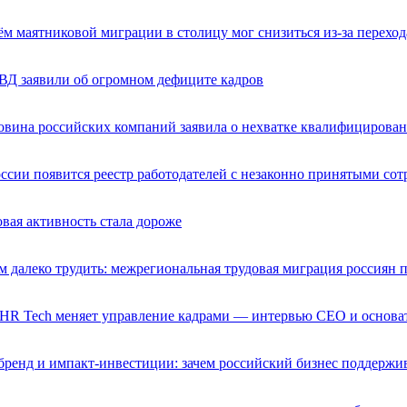
м маятниковой миграции в столицу мог снизиться из-за переход
ВД заявили об огромном дефиците кадров
вина российских компаний заявила о нехватке квалифицирова
ссии появится реестр работодателей с незаконно принятыми со
вая активность стала дороже
м далеко трудить: межрегиональная трудовая миграция россиян 
HR Tech меняет управление кадрами — интервью CEO и основат
ренд и импакт-инвестиции: зачем российский бизнес поддержив