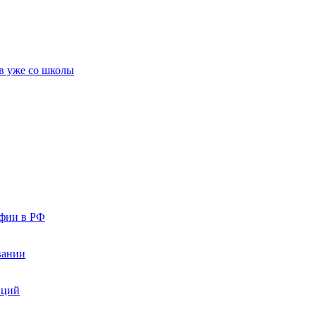
в уже со школы
афии в РФ
вании
иций