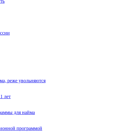
ить
оссии
ома, реже увольняются
1 лет
раммы для найма
сионной программой