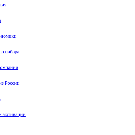
ния
в
кономики
го набора
компании
из России
у
мм мотивации