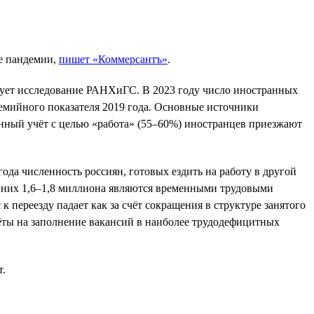
ле пандемии,
пишет «Коммерсантъ»
.
ирует исследование РАНХиГС. В 2023 году число иностранных
демийного показателя 2019 года. Основные источники
нный учёт с целью «работа» (55–60%) иностранцев приезжают
 года численность россиян, готовых ездить на работу в другой
з них 1,6–1,8 миллиона являются временными трудовыми
ереезду падает как за счёт сокращения в структуре занятого
чёты на заполнение вакансий в наиболее трудодефицитных
т.