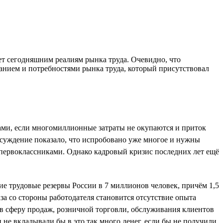
ет сегодняшним реалиям рынка труда. Очевидно, что
нием и потребностями рынка труда, который присутствовал
адами, если многомиллионные затраты не окупаются и приток
суждение показало, что испробовано уже многое и нужны
с первоклассниками. Однако кадровый кризис последних лет ещё
е трудовые резервы России в 7 миллионов человек, причём 1,5
за со стороны работодателя становится отсутствие опыта
т в сферу продаж, розничной торговли, обслуживания клиентов
 не вкладывали бы в это так много денег, если бы не получили