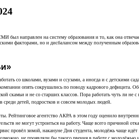
024
МИ был направлен на систему образования и то, как она отвеча
скими факторами, но и дисбалансом между полученным образова
ьи»
аботать со школами, вузами и ссузами, а иногда и с детскими с
 компании опять сокрушались по поводу кадрового дефицита. Об
ской скамьи и не со старших классов. Пора работать чуть ли не 
в среди детей, подростков и совсем молодых людей.
ты. Рейтинговое агентство АКРА в этом году оценило внутренни
льств не могут устроиться на работу. Чаще всего причиной отка
сервис провёл зимой, накануне Дня студента, молодёжь чаще идё
возможно, не проявляли бы такого рвения в работе с молодёжью и