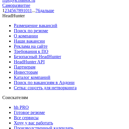
Продуктивность
Саморазвитие
1
2
3
4
5
6
7
8
9
10
11
...
76
дальше
HeadHunter
Размещение вакансий
Поиск по резюме
О компании
Наши вакансии
Реклама на сайте
Требования к ПО
Безопасный HeadHunter
HeadHunter API
Партнерам
Инвесторам
Каталог компаний
Поиск по вакансиям в Ардони
Сетка: соцсеть для нетворкинга
Соискателям
hh PRO
Готовое резюме
Все сервисы
Хочу у вас работать
Производственный календарь