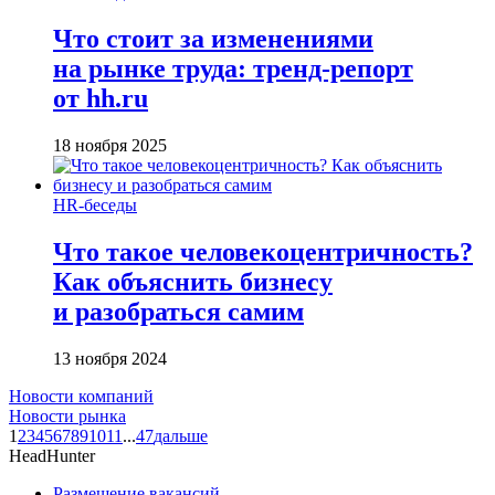
Что стоит за изменениями
на рынке труда: тренд-репорт
от hh.ru
18 ноября 2025
HR-беседы
Что такое человеко­центричность?
Как объяснить бизнесу
и разобраться самим
13 ноября 2024
Новости компаний
Новости рынка
1
2
3
4
5
6
7
8
9
10
11
...
47
дальше
HeadHunter
Размещение вакансий