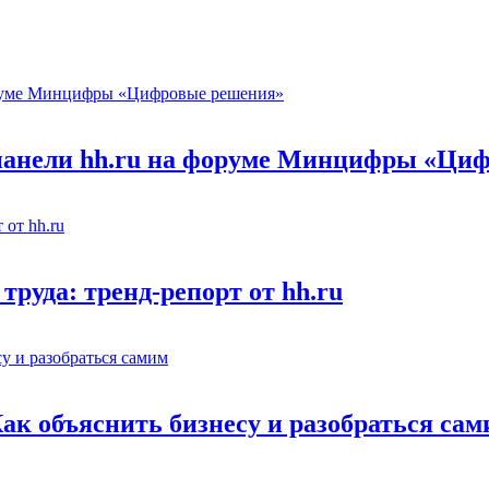
 панели hh.ru на форуме Минцифры «Ци
труда: тренд-репорт от hh.ru
Как объяснить бизнесу и разобраться са