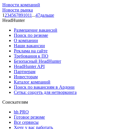
Новости компаний
Новости рынка
1
2
3
4
5
6
7
8
9
10
11
...
47
дальше
HeadHunter
Размещение вакансий
Поиск по резюме
О компании
Наши вакансии
Реклама на сайте
Требования к ПО
Безопасный HeadHunter
HeadHunter API
Партнерам
Инвесторам
Каталог компаний
Поиск по вакансиям в Ардони
Сетка: соцсеть для нетворкинга
Соискателям
hh PRO
Готовое резюме
Все сервисы
Хочу у вас работать