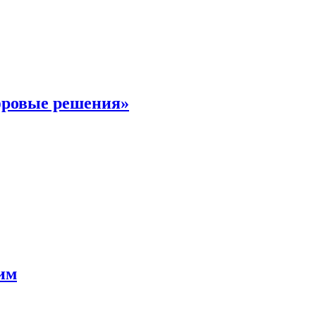
фровые решения»
мим