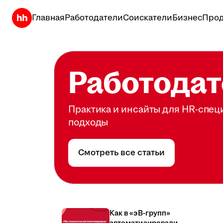
Главная
Работодатели
Соискатели
Бизнес
Прод
Работодат
Практика и инсайты для HR-спец
подходы
Смотреть все статьи
Как в «эВ-групп»