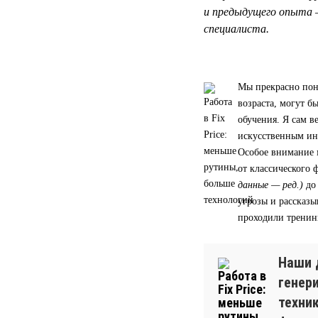
и предыдущего опыта 
специалиста.
Мы прекрасно пон
возраста, могут 
обучения. Я сам в
искусственным ин
Особое внимание 
от классического
данные — ред.)
до
угрозы и рассказы
проходили тренин
Наши 
генер
техни