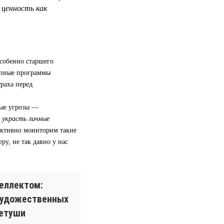
ценность как
особенно старшего
апные программы
траха перед
ные угрозы —
— украсть личные
активно мониторим такие
ру, не так давно у нас
еллектом:
художественных
ретуши