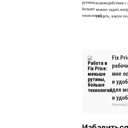
взаимодействия с 
можно задать вопр
увидеть, какую по
Fix Pr
рабочи
мне о
и удо
для м
и удоб
Иванова Д
Избавиться