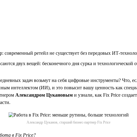
: современный ретейл не существует без передовых ИТ-технол
аются двух вещей: бесконечного дня сурка и технологической отс
вседневных задач возьмут на себя цифровые инструменты? Что, е
енным интеллектом (ИИ), и это повысит вашу ценность как спец
ртнером
Александром Цукановым
и узнали, как Fix Price создает
асти.
Александр Цуканов, старший бизнес-партнер Fix Price
ота в Fix Price?