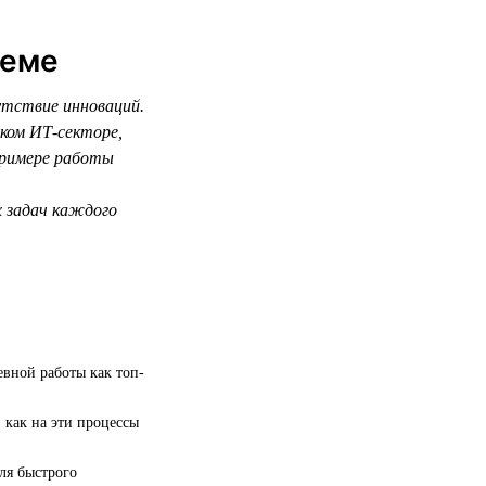
теме
утствие инноваций.
ском ИТ-секторе,
примере работы
х задач каждого
евной работы как топ-
 как на эти процессы
ля быстрого