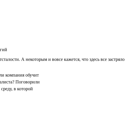
огий
талости. А некоторым и вовсе кажется, что здесь все застряло
сли компания обучит
иалиста? Поговорили
 среду, в которой