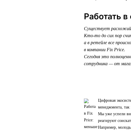
Работать в
Существует расхожий 
Кто-то до сих пор счи
а в ретейле все прои
в компании Fix Price.
Сегодня это полноценн
сотрудника — от магаз
Цифровая экосисте
менеджмента, так 
Мы уже успели вн
реагируют соискат
Например, молоды