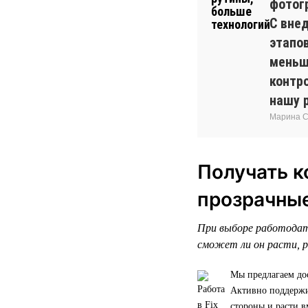
фотог
С вне
этапо
меньш
контр
нашу 
Марина Си
Получать к
прозрачны
При выборе работодат
сможет ли он расти, р
Мы предлагаем до
Активно поддержив
стороны и расти в