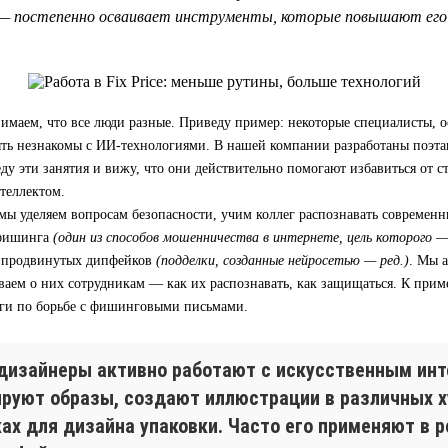
— постепенно осваивает инструменты, которые повышают его 
имаем, что все люди разные. Приведу пример: некоторые специалисты, 
быть незнакомы с ИИ-технологиями. В нашей компании разработаны поэт
еду эти занятия и вижу, что они действительно помогают избавиться от с
теллектом.
мы уделяем вопросам безопасности, учим коллег распознавать современ
 фишинга
(один из способов мошенничества в интернете, цель которого 
 продвинутых дипфейков
(подделки, созданные нейросетью — ред.)
. Мы 
ваем о них сотрудникам — как их распознавать, как защищаться. К приме
ги по борьбе с фишинговыми письмами.
дизайнеры активно работают с искусственным инт
ируют образы, создают иллюстрации в различных 
ках для дизайна упаковки. Часто его применяют в 