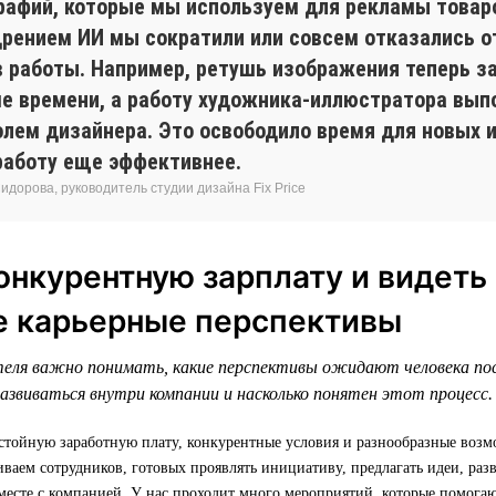
рафий, которые мы используем для рекламы товар
дрением ИИ мы сократили или совсем отказались о
в работы. Например, ретушь изображения теперь з
е времени, а работу художника-иллюстратора вып
олем дизайнера. Это освободило время для новых 
работу еще эффективнее.
дорова, руководитель студии дизайна Fix Price
онкурентную зарплату и видеть
е карьерные перспективы
еля важно понимать, какие перспективы ожидают человека по
азвиваться внутри компании и насколько понятен этот процесс.
стойную заработную плату, конкурентные условия и разнообразные возм
аем сотрудников, готовых проявлять инициативу, предлагать идеи, раз
месте с компанией. У нас проходит много мероприятий, которые помогаю