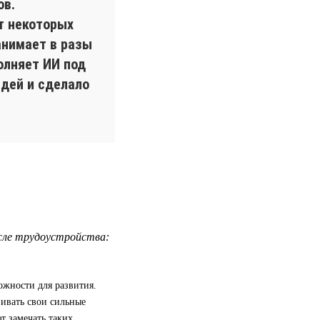
ов.
т некоторых
анимает в разы
олняет ИИ под
идей и сделало
сле трудоустройства:
ожности для развития.
вивать свои сильные
т замечать таких