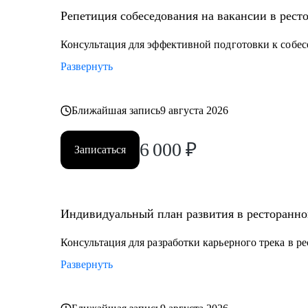
Репетиция собеседования на вакансии в рест
Кому могу помочь:
• Управляющим, Директорам и менеджерам ресторан
Консультация для эффективной подготовки к собес
• Шеф поварам и Су-шефам
Развернуть
• Всем, кто хочет развиваться в сфере ресторанов
Ближайшая запись
9 августа 2026
6 000
₽
Записаться
Индивидуальный план развития в ресторанно
Консультация для разработки карьерного трека в р
Развернуть