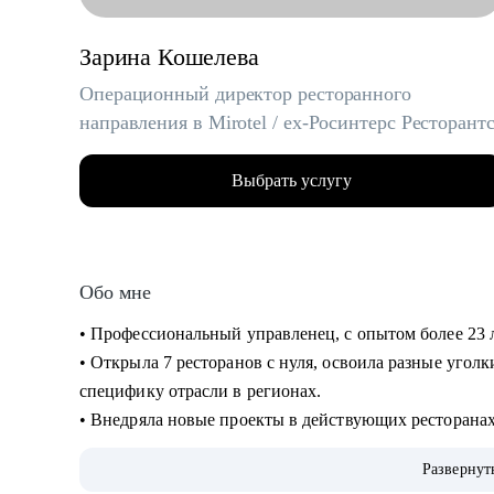
Зарина Кошелева
Операционный директор ресторанного
направления в Mirotel / ex-Росинтерс Ресторант
Выбрать услугу
Обо мне
• Профессиональный управленец, с опытом более 23 
• Открыла 7 ресторанов с нуля, освоила разные угол
специфику отрасли в регионах.
• Внедряла новые проекты в действующих ресторанах 
собственное производство.
Развернут
• Вырастила и отправила во взрослую жизнь более 30