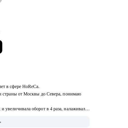
с
лет в сфере HoReCa.
ки страны от Москвы до Севера, понимаю
и увеличивала оборот в 4 раза, налаживала
ь
 управленцев, которые успешно развились в