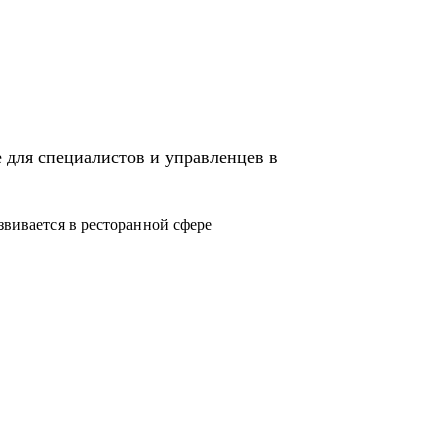
а с нуля более 20 ресторанных команд.
иятиях всегда более 90 % и даже сейчас. Я
 управленцами ресторанов.
нила всю команду (120 человек).
 для специалистов и управленцев в
irotel: ресторан и банкетный зал
звивается в ресторанной сфере
роны /с чего начать).
ия процессов
я специфику маленьких городов.
его они хотят.
овать бюджет и дать рекомендации.