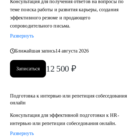
Консультация для получения ответов на вопросы по
• Подготовлю вас к собеседованию и дам практические
теме поиска работы и развития карьеры, создания
рекомендации для успешного ведения сложных
эффективного резюме и продающего
переговоров, в том числе о зарплате и условиях
сопроводительного письма.
• Помогу осознанно сменить профессию или найти ту роль
Развернуть
в карьере, которая принесет вам максимальную
реализацию и доход
Ближайшая запись
14 августа 2026
• Предоставлю экспертную поддержку, если вас уволили.
Разработаю быструю и эффективную стратегию поиска
12 500
₽
Записаться
новой работы
• Проведу анализ ваших сильных сторон и уникального
опыта, чтобы вы обоснованно получили повышение и
Подготовка к интервью или репетиция собеседования
стали лучшим кандидатом в команде
онлайн
• Разработаю личный пошаговый план (дорожную карту)
для быстрого и успешного перехода на новую, более
Консультация для эффективной подготовки к HR-
высокую должность
интервью или репетиции собеседования онлайн.
• Восстановлю вашу мотивацию и предоставлю
Развернуть
проверенные методики для преодоления выгорания и