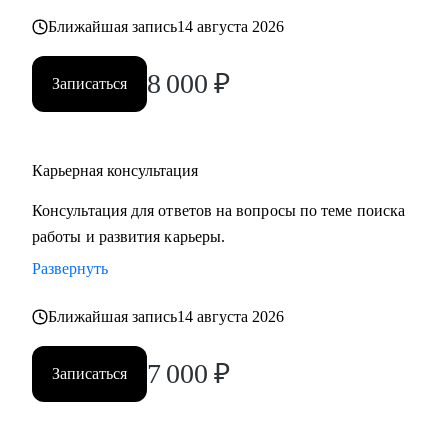
карьерных кризисов
Ближайшая запись
14 августа 2026
Кому могу помочь:
8 000
₽
Записаться
• Руководителям высшего звена и Директорам
(Операционный директор, Коммерческий директор,
Директор по: HR, Управлению цепочками поставок
Карьерная консультация
(Supply Chain), Электронной коммерции (E-commerce)
• Менеджерам среднего звена: Руководители отделов,
Консультация для ответов на вопросы по теме поиска
Региональные и Территориальные менеджеры, HR бизнес-
работы и развития карьеры.
партнеры (HRBP)
Развернуть
• Ведущим специалистам и ключевым экспертам:
Специалисты по закупкам/ВЭД, Логисты, Аналитики,
Ближайшая запись
14 августа 2026
Бухгалтеры, Финансовые менеджеры, Маркетологи,
Менеджеры по продажам, Торговые представители
7 000
₽
Записаться
• Операционному и Торговому персоналу: Продавцы-
консультанты, Кассиры, Складские работники,
Администраторы