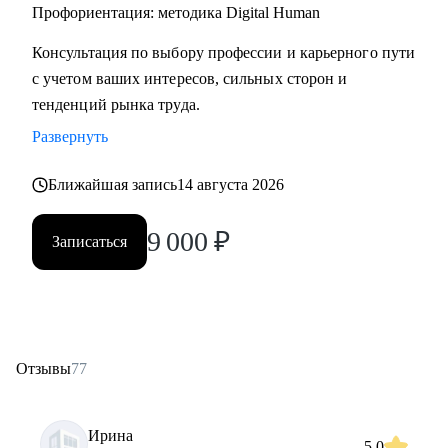
• Начинающим специалистам (Ассистенты, Младшие
Профориентация: методика Digital Human
менеджеры (Junior), Выпускники ВУЗов)
Консультация по выбору профессии и карьерного пути
с учетом ваших интересов, сильных сторон и
Постоянно повышаю квалификацию через тренинги по
тенденций рынка труда.
актуальным HR-технологиям и профориентации
Развернуть
Веду профильный канал, где делюсь практическими
Ближайшая запись
14 августа 2026
кейсами и аналитикой в сфере карьерного развития
9 000
₽
Записаться
Моя миссия — привести вас туда, где ваша деятельность
приносит не только финансовый результат, но и личное
удовлетворение, стирая грань между «работой» и «делом
по душе»
Отзывы
77
Ирина
5.0