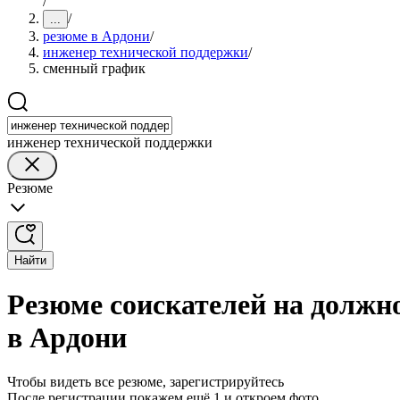
/
/
...
резюме в Ардони
/
инженер технической поддержки
/
сменный график
инженер технической поддержки
Резюме
Найти
Резюме соискателей на должн
в Ардони
Чтобы видеть все резюме, зарегистрируйтесь
После регистрации покажем ещё 1 и откроем фото