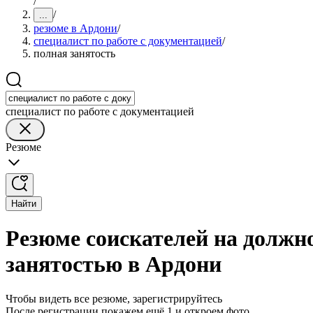
/
/
...
резюме в Ардони
/
специалист по работе с документацией
/
полная занятость
специалист по работе с документацией
Резюме
Найти
Резюме соискателей на должно
занятостью в Ардони
Чтобы видеть все резюме, зарегистрируйтесь
После регистрации покажем ещё 1 и откроем фото