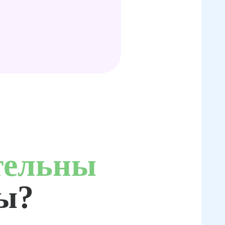
тельны
ты?