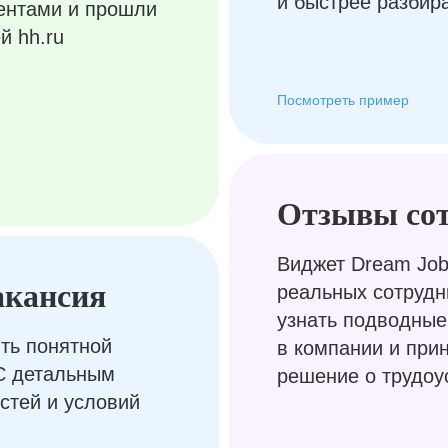
и быстрее разбир
ентами и прошли
й hh.ru
Посмотреть пример
Отзывы со
Виджет Dream Job
акансия
реальных сотрудн
узнать подводные
ть понятной
в компании и при
С детальным
решение о трудоу
стей и условий