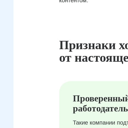
контентом.
Признаки х
от настояще
Проверенны
работодатель
Такие компании под