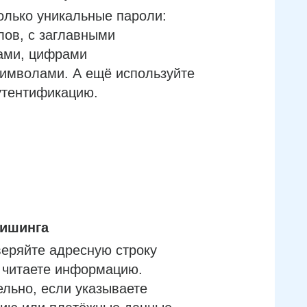
олько уникальные пароли:
лов, с заглавными
ами, цифрами
имволами. А ещё используйте
утентификацию.
фишинга
еряйте адресную строку
м читаете информацию.
льно, если указываете