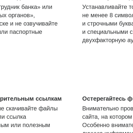
трудник банка» или
Устанавливайте т
ых органов»,
не менее 8 симво
ске и не озвучивайте
и строчными букв
или паспортные
и специальными с
двухфакторную а
озрительным ссылкам
Остерегайтесь 
не скачивайте файлы
Внимательно пров
ли ссылка
сайта, на которо
ным или полезным
Особенно внимате