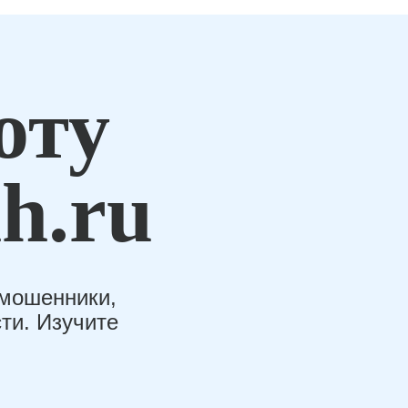
оту
h.ru
-мошенники,
ти. Изучите