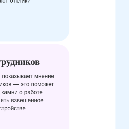
ают отклики
трудников
 показывает мнение
иков — это поможет
 камни о работе
нять взвешенное
стройстве