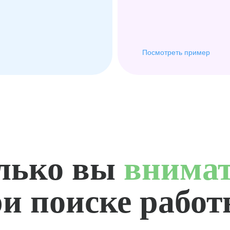
Посмотреть пример
лько вы
внима
и поиске рабо