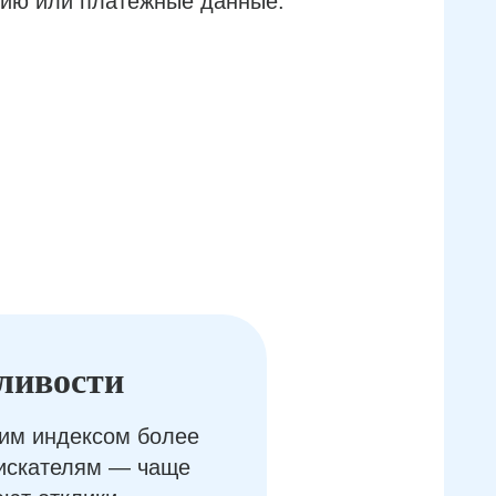
ию или платёжные данные.
ливости
им индексом более
оискателям — чаще