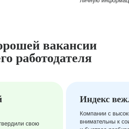
личную информац
орошей вакансии
го работодателя
й
Индекс веж
Компании с высок
внимательны к с
твердили свою