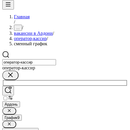
Главная
/
/
...
вакансии в Ардони
/
оператор-кассир
/
сменный график
оператор-кассир
Ардонь
График
9