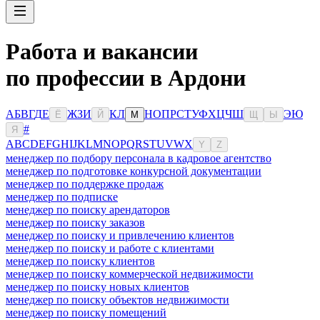
Работа и вакансии
по профессии в Ардони
А
Б
В
Г
Д
Е
Ж
З
И
К
Л
Н
О
П
Р
С
Т
У
Ф
Х
Ц
Ч
Ш
Э
Ю
Ё
Й
М
Щ
Ы
#
Я
A
B
C
D
E
F
G
H
I
J
K
L
M
N
O
P
Q
R
S
T
U
V
W
X
Y
Z
менеджер по подбору персонала в кадровое агентство
менеджер по подготовке конкурсной документации
менеджер по поддержке продаж
менеджер по подписке
менеджер по поиску арендаторов
менеджер по поиску заказов
менеджер по поиску и привлечению клиентов
менеджер по поиску и работе с клиентами
менеджер по поиску клиентов
менеджер по поиску коммерческой недвижимости
менеджер по поиску новых клиентов
менеджер по поиску объектов недвижимости
менеджер по поиску помещений