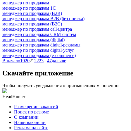
менеджер по продажам
менеджер по продажам 1С
менеджер по продажам (B2B)
менеджер по продажам B2B (без поиска)
менеджер по продажам (B2C)
менеджер по продажам call-центра
менеджер по продажам CRM-систем
менеджер по продажам (digital)
менеджер по продажам digital-рекламы
менеджер по продажам digital-услуг
менеджер по продажам (e-commerce)
В начало
19
20
21
22
23
...
47
дальше
Скачайте приложение
Чтобы получать уведомления о приглашениях мгновенно
HeadHunter
Размещение вакансий
Поиск по резюме
О компании
Наши вакансии
Реклама на сайте