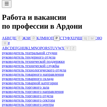
Работа и вакансии
по профессии в Ардони
А
Б
В
Г
Д
Е
Ж
З
И
К
Л
М
Н
О
П
С
Т
У
Ф
Х
Ц
Ч
Ш
Э
Ю
Ё
Й
Р
Щ
Ы
#
Я
A
B
C
D
E
F
G
H
I
J
K
L
M
N
O
P
Q
R
S
T
U
V
W
X
Y
Z
руководитель театральной студии
руководитель тендерного отдела
руководитель технической поддержки
руководитель технической службы
руководитель технологического отдела
руководитель товарного направления
руководитель товарного склада
руководитель товарной категории
руководитель торгового зала
руководитель торгового направления
руководитель торгового отдела
руководитель торгового сектора
руководитель торгового центра