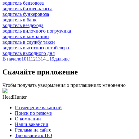
водитель бензовоза
водитель бизнес-класса
водитель бункеровоза
водитель в банк
водитель вездехода
водитель вилочного погрузчика
водитель в компанию
водитель в службу такси
водитель высотного штабелера
водитель выходного дня
В начало
10
11
12
13
14
...
19
дальше
Скачайте приложение
Чтобы получать уведомления о приглашениях мгновенно
HeadHunter
Размещение вакансий
Поиск по резюме
О компании
Наши вакансии
Реклама на сайте
Требования к ПО