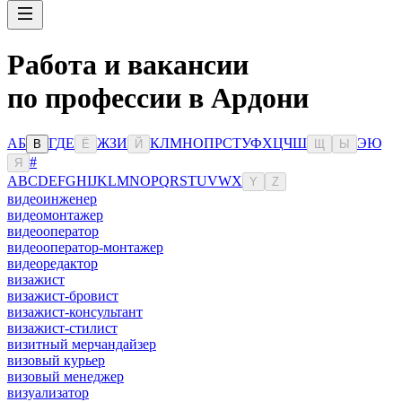
Работа и вакансии
по профессии в Ардони
А
Б
Г
Д
Е
Ж
З
И
К
Л
М
Н
О
П
Р
С
Т
У
Ф
Х
Ц
Ч
Ш
Э
Ю
В
Ё
Й
Щ
Ы
#
Я
A
B
C
D
E
F
G
H
I
J
K
L
M
N
O
P
Q
R
S
T
U
V
W
X
Y
Z
видеоинженер
видеомонтажер
видеооператор
видеооператор-монтажер
видеоредактор
визажист
визажист-бровист
визажист-консультант
визажист-стилист
визитный мерчандайзер
визовый курьер
визовый менеджер
визуализатор