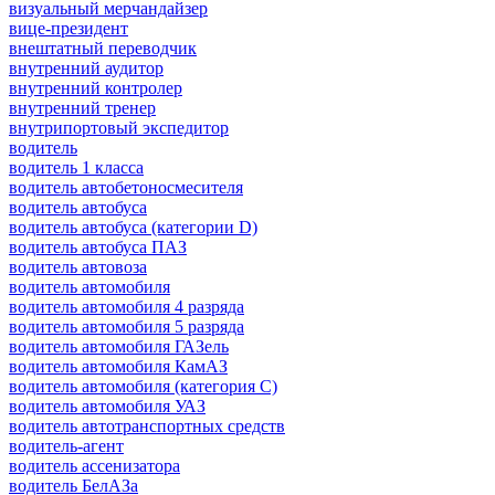
визуальный мерчандайзер
вице-президент
внештатный переводчик
внутренний аудитор
внутренний контролер
внутренний тренер
внутрипортовый экспедитор
водитель
водитель 1 класса
водитель автобетоносмесителя
водитель автобуса
водитель автобуса (категории D)
водитель автобуса ПАЗ
водитель автовоза
водитель автомобиля
водитель автомобиля 4 разряда
водитель автомобиля 5 разряда
водитель автомобиля ГАЗель
водитель автомобиля КамАЗ
водитель автомобиля (категория C)
водитель автомобиля УАЗ
водитель автотранспортных средств
водитель-агент
водитель ассенизатора
водитель БелАЗа