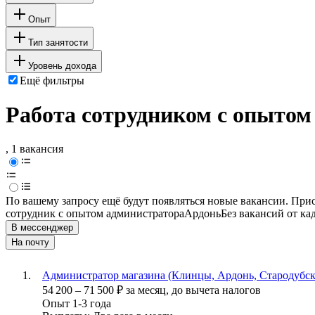
Опыт
Тип занятости
Уровень дохода
Ещё фильтры
Работа сотрудником с опытом
, 1 вакансия
По вашему запросу ещё будут появляться новые вакансии. При
сотрудник с опытом администратора
Ардонь
Без вакансий от ка
В мессенджер
На почту
Администратор магазина (Клинцы, Ардонь, Стародубска
54 200
–
71 500
₽
за месяц,
до вычета налогов
Опыт 1-3 года