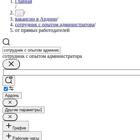
Главная
/
/
...
вакансии в Ардони
/
сотрудник с опытом администратора
/
от прямых работодателей
сотрудник с опытом администратора
Ардонь
Другие параметры
1
График
Рабочие часы