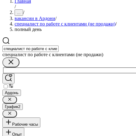
Главная
/
/
...
вакансии в Ардони
/
специалист по работе с клиентами (не продажи)
/
полный день
специалист по работе с клиентами (не продажи)
Ардонь
График
2
Рабочие часы
Опыт