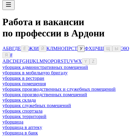
Работа и вакансии
по профессии в Ардони
А
Б
В
Г
Д
Е
Ж
З
И
К
Л
М
Н
О
П
Р
С
Т
Ф
Х
Ц
Ч
Ш
Э
Ю
Ё
Й
У
Щ
Ы
#
Я
A
B
C
D
E
F
G
H
I
J
K
L
M
N
O
P
Q
R
S
T
U
V
W
X
Y
Z
уборщик административных помещений
уборщик в мобильную бригаду
уборщик в ресторан
уборщик помещения
уборщик производственных и служебных помещений
уборщик производственных помещений
уборщик склада
уборщик служебных помещений
уборщик спортзала
уборщик территорий
уборщица
уборщица в аптеку
уборщица в банк