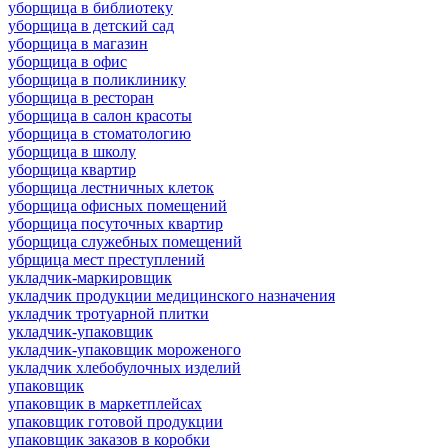
уборщица в библиотеку
уборщица в детский сад
уборщица в магазин
уборщица в офис
уборщица в поликлинику
уборщица в ресторан
уборщица в салон красоты
уборщица в стоматологию
уборщица в школу
уборщица квартир
уборщица лестничных клеток
уборщица офисных помещений
уборщица посуточных квартир
уборщица служебных помещений
убрщица мест преступлений
укладчик-маркировщик
укладчик продукции медицинского назначения
укладчик тротуарной плитки
укладчик-упаковщик
укладчик-упаковщик мороженого
укладчик хлебобулочных изделий
упаковщик
упаковщик в маркетплейсах
упаковщик готовой продукции
упаковщик заказов в коробки