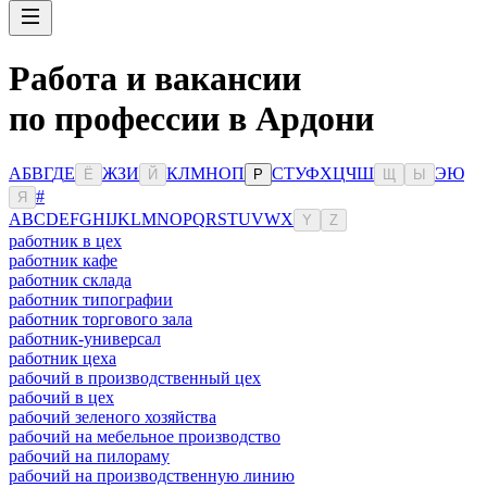
Работа и вакансии
по профессии в Ардони
А
Б
В
Г
Д
Е
Ж
З
И
К
Л
М
Н
О
П
С
Т
У
Ф
Х
Ц
Ч
Ш
Э
Ю
Ё
Й
Р
Щ
Ы
#
Я
A
B
C
D
E
F
G
H
I
J
K
L
M
N
O
P
Q
R
S
T
U
V
W
X
Y
Z
работник в цех
работник кафе
работник склада
работник типографии
работник торгового зала
работник-универсал
работник цеха
рабочий в производственный цех
рабочий в цех
рабочий зеленого хозяйства
рабочий на мебельное производство
рабочий на пилораму
рабочий на производственную линию