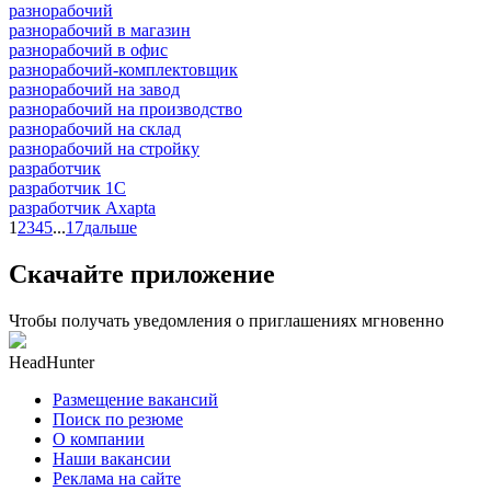
разнорабочий
разнорабочий в магазин
разнорабочий в офис
разнорабочий-комплектовщик
разнорабочий на завод
разнорабочий на производство
разнорабочий на склад
разнорабочий на стройку
разработчик
разработчик 1C
разработчик Axapta
1
2
3
4
5
...
17
дальше
Скачайте приложение
Чтобы получать уведомления о приглашениях мгновенно
HeadHunter
Размещение вакансий
Поиск по резюме
О компании
Наши вакансии
Реклама на сайте