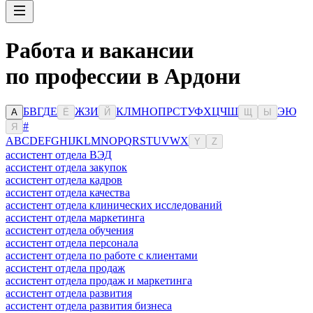
Работа и вакансии
по профессии в Ардони
Б
В
Г
Д
Е
Ж
З
И
К
Л
М
Н
О
П
Р
С
Т
У
Ф
Х
Ц
Ч
Ш
Э
Ю
А
Ё
Й
Щ
Ы
#
Я
A
B
C
D
E
F
G
H
I
J
K
L
M
N
O
P
Q
R
S
T
U
V
W
X
Y
Z
ассистент отдела ВЭД
ассистент отдела закупок
ассистент отдела кадров
ассистент отдела качества
ассистент отдела клинических исследований
ассистент отдела маркетинга
ассистент отдела обучения
ассистент отдела персонала
ассистент отдела по работе с клиентами
ассистент отдела продаж
ассистент отдела продаж и маркетинга
ассистент отдела развития
ассистент отдела развития бизнеса