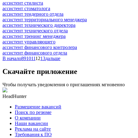
ассистент стилиста
ассистент стоматолога
ассистент тендерного отдела
ассистент территориального менеджера
ассистент технического директора
ассистент технического отдела
ассистент тренинг менеджера
ассистент управляющего
ассистент финансового контролера
ассистент финансового отдела
В начало
8
9
10
11
12
13
дальше
Скачайте приложение
Чтобы получать уведомления о приглашениях мгновенно
HeadHunter
Размещение вакансий
Поиск по резюме
О компании
Наши вакансии
Реклама на сайте
Требования к ПО