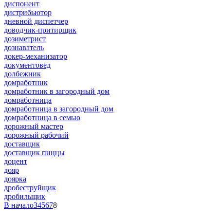
диспонент
дистрибьютор
дневной диспетчер
доводчик-притирщик
дозиметрист
дознаватель
докер-механизатор
документовед
долбежник
домработник
домработник в загородный дом
домработница
домработница в загородный дом
домработница в семью
дорожный мастер
дорожный рабочий
доставщик
доставщик пиццы
доцент
дояр
доярка
дробеструйщик
дробильщик
В начало
3
4
5
6
7
8