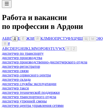
Работа и вакансии
по профессии в Ардони
А
Б
В
Г
Е
Ж
З
И
К
Л
М
Н
О
П
Р
С
Т
У
Ф
Х
Ц
Ч
Ш
Э
Ю
Д
Ё
Й
Щ
Ы
#
Я
A
B
C
D
E
F
G
H
I
J
K
L
M
N
O
P
Q
R
S
T
U
V
W
X
Y
Z
диспетчер по транспорту
диспетчер производства
диспетчер производственно-диспетчерского отдела
диспетчер-регистратор
диспетчер связи
диспетчер сервисного центра
диспетчер склада
диспетчер службы эксплуатации
диспетчер такси
диспетчер технической поддержки
диспетчер транспортного отдела
диспетчер утренней смены
диспетчер центра управления сетями