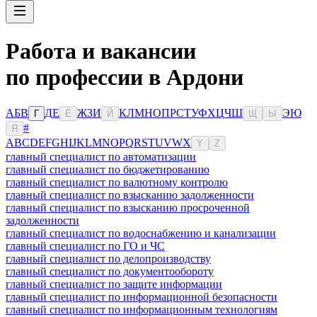
Работа и вакансии
по профессии в Ардони
А
Б
В
Д
Е
Ж
З
И
К
Л
М
Н
О
П
Р
С
Т
У
Ф
Х
Ц
Ч
Ш
Э
Ю
Г
Ё
Й
Щ
Ы
#
Я
A
B
C
D
E
F
G
H
I
J
K
L
M
N
O
P
Q
R
S
T
U
V
W
X
Y
Z
главный специалист по автоматизации
главный специалист по бюджетированию
главный специалист по валютному контролю
главный специалист по взысканию задолженности
главный специалист по взысканию просроченной
задолженности
главный специалист по водоснабжению и канализации
главный специалист по ГО и ЧС
главный специалист по делопроизводству
главный специалист по документообороту
главный специалист по защите информации
главный специалист по информационной безопасности
главный специалист по информационным технологиям