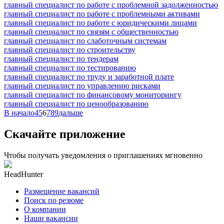
главный специалист по работе с проблемной задолженностью
главный специалист по работе с проблемными активами
главный специалист по работе с юридическими лицами
главный специалист по связям с общественностью
главный специалист по слаботочным системам
главный специалист по строительству
главный специалист по тендерам
главный специалист по тестированию
главный специалист по труду и заработной плате
главный специалист по управлению рисками
главный специалист по финансовому мониторингу
главный специалист по ценообразованию
В начало
4
5
6
7
8
9
дальше
Скачайте приложение
Чтобы получать уведомления о приглашениях мгновенно
HeadHunter
Размещение вакансий
Поиск по резюме
О компании
Наши вакансии