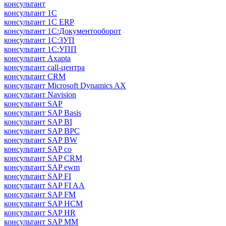
консультант
консультант 1С
консультант 1С ERP
консультант 1С:Документооборот
консультант 1С:ЗУП
консультант 1С:УПП
консультант Axapta
консультант call-центра
консультант CRM
консультант Microsoft Dynamics AX
консультант Navision
консультант SAP
консультант SAP Basis
консультант SAP BI
консультант SAP BPC
консультант SAP BW
консультант SAP co
консультант SAP CRM
консультант SAP ewm
консультант SAP FI
консультант SAP FI AA
консультант SAP FM
консультант SAP HCM
консультант SAP HR
консультант SAP MM