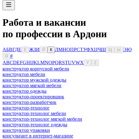
Работа и вакансии
по профессии в Ардони
А
Б
В
Г
Д
Е
Ж
З
И
Л
М
Н
О
П
Р
С
Т
У
Ф
Х
Ц
Ч
Ш
Э
Ю
Ё
Й
К
Щ
Ы
#
Я
A
B
C
D
E
F
G
H
I
J
K
L
M
N
O
P
Q
R
S
T
U
V
W
X
Y
Z
конструктор корпусной мебели
конструктор мебели
конструктор мужской одежды
конструктор мягкой мебели
конструктор одежды
конструктор-проектировщик
конструктор-разработчик
конструктор-технолог
конструктор-технолог мебели
конструктор-технолог мягкой мебели
конструктор-технолог одежды
конструктор упаковки
консультaнт в интернет-мaгазине