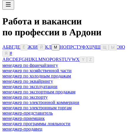
Работа и вакансии
по профессии в Ардони
А
Б
В
Г
Д
Е
Ж
З
И
К
Л
Н
О
П
Р
С
Т
У
Ф
Х
Ц
Ч
Ш
Э
Ю
Ё
Й
М
Щ
Ы
#
Я
A
B
C
D
E
F
G
H
I
J
K
L
M
N
O
P
Q
R
S
T
U
V
W
X
Y
Z
менеджер по франчайзингу
менеджер по хозяйственной части
менеджер по холодным продажам
менеджер по эквайрингу
менеджер по эксплуатации
менеджер по экспортным продажам
менеджер по экспорту
менеджер по электронной коммерции
менеджер по электронным торгам
менеджер-представитель
менеджер-приемщик
менеджер программы лояльности
менеджер-продавец