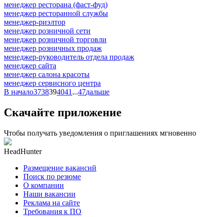
менеджер ресторана (фаст-фуд)
менеджер ресторанной службы
менеджер-риэлтор
менеджер розничной сети
менеджер розничной торговли
менеджер розничных продаж
менеджер-руководитель отдела продаж
менеджер сайта
менеджер салона красоты
менеджер сервисного центра
В начало
37
38
39
40
41
...
47
дальше
Скачайте приложение
Чтобы получать уведомления о приглашениях мгновенно
HeadHunter
Размещение вакансий
Поиск по резюме
О компании
Наши вакансии
Реклама на сайте
Требования к ПО