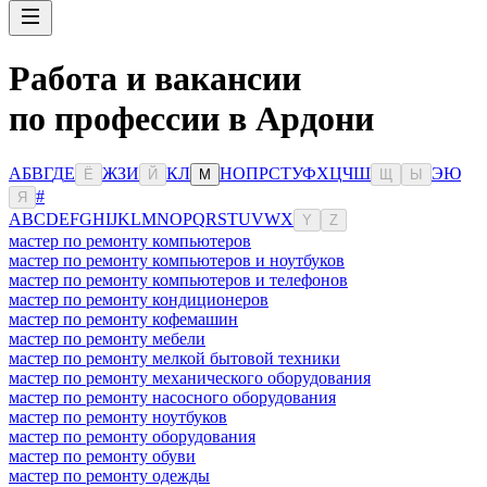
Работа и вакансии
по профессии в Ардони
А
Б
В
Г
Д
Е
Ж
З
И
К
Л
Н
О
П
Р
С
Т
У
Ф
Х
Ц
Ч
Ш
Э
Ю
Ё
Й
М
Щ
Ы
#
Я
A
B
C
D
E
F
G
H
I
J
K
L
M
N
O
P
Q
R
S
T
U
V
W
X
Y
Z
мастер по ремонту компьютеров
мастер по ремонту компьютеров и ноутбуков
мастер по ремонту компьютеров и телефонов
мастер по ремонту кондиционеров
мастер по ремонту кофемашин
мастер по ремонту мебели
мастер по ремонту мелкой бытовой техники
мастер по ремонту механического оборудования
мастер по ремонту насосного оборудования
мастер по ремонту ноутбуков
мастер по ремонту оборудования
мастер по ремонту обуви
мастер по ремонту одежды