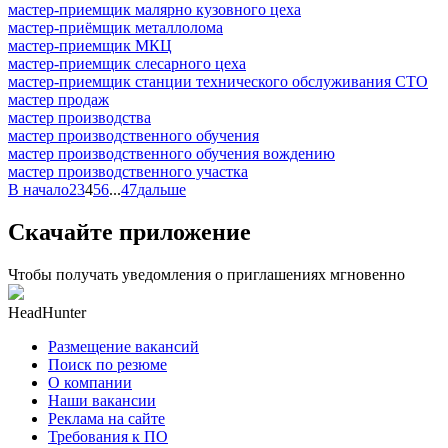
мастер-приемщик малярно кузовного цеха
мастер-приёмщик металлолома
мастер-приемщик МКЦ
мастер-приемщик слесарного цеха
мастер-приемщик станции технического обслуживания СТО
мастер продаж
мастер производства
мастер производственного обучения
мастер производственного обучения вождению
мастер производственного участка
В начало
2
3
4
5
6
...
47
дальше
Скачайте приложение
Чтобы получать уведомления о приглашениях мгновенно
HeadHunter
Размещение вакансий
Поиск по резюме
О компании
Наши вакансии
Реклама на сайте
Требования к ПО