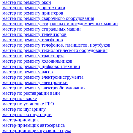
мастер по ремонту окон
мастер по ремонту оргтехники
мастер по ремонту принтеров
мастер по ремонту сварочного оборудования
мастер по ремонту стиральных и посудомоечных машин
мастер по ремонту стиральных машин
мастер по ремонту телевизоров
мастер по ремонту телефонов
мастер по ремонту телефонов, планшетов, ноутбуков
мастер по ремонту технологического оборудования
мастер по ремонту транспорта
мастер по ремонту холодильников
мастер по ремонту цифровой техники
мастер по ремонту часов
мастер по ремонту электроинструмента
мастер по ремонту электроники
мастер по ремонту электрооборудования
мастер по реставрации ванн
мастер по сварке
мастер по установке ГБО
мастер по шугарингу
мастер по эксплуатации
мастер-приемщик
мастер-приемщик автосервиса
мастер-приемщик кузовного цеха