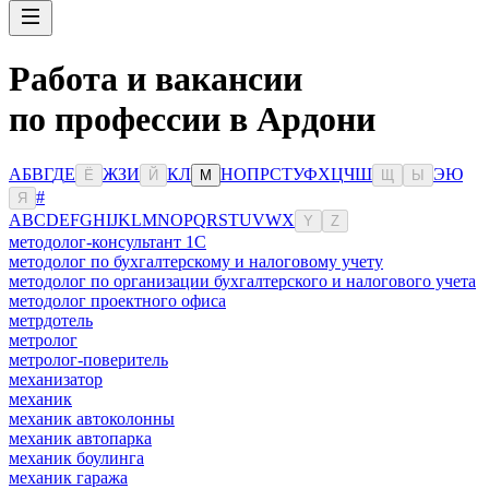
Работа и вакансии
по профессии в Ардони
А
Б
В
Г
Д
Е
Ж
З
И
К
Л
Н
О
П
Р
С
Т
У
Ф
Х
Ц
Ч
Ш
Э
Ю
Ё
Й
М
Щ
Ы
#
Я
A
B
C
D
E
F
G
H
I
J
K
L
M
N
O
P
Q
R
S
T
U
V
W
X
Y
Z
методолог-консультант 1С
методолог по бухгалтерскому и налоговому учету
методолог по организации бухгалтерского и налогового учета
методолог проектного офиса
метрдотель
метролог
метролог-поверитель
механизатор
механик
механик автоколонны
механик автопарка
механик боулинга
механик гаража