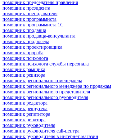
помощник председателя правления
помощник президента
помощник преподавателя
помощник программиста
помощник программиста 1С
помощник продавца
помощник продавца-консультанта
помощник продюсера
помощник проектировщика
помощник прораба
помощник психолога
помощник психолога службы персонала
помощник рамщика
помощник ревизора
помощник регионального менеджера
помощник регионального менеджера по продажам
помощник регионального представителя
помощник регионального руководителя
помощник редактора
помощник рекрутера
помощник репетитора
помощник риэлтора
помощник руководителя
помощник руководителя call-центра
помощник руководителя в интернет-магазин