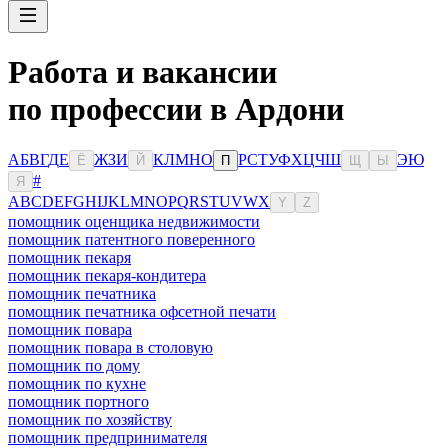
Работа и вакансии
по профессии в Ардони
А
Б
В
Г
Д
Е
Ж
З
И
К
Л
М
Н
О
Р
С
Т
У
Ф
Х
Ц
Ч
Ш
Э
Ю
Ё
Й
П
Щ
Ы
#
Я
A
B
C
D
E
F
G
H
I
J
K
L
M
N
O
P
Q
R
S
T
U
V
W
X
Y
Z
помощник оценщика недвижимости
помощник патентного поверенного
помощник пекаря
помощник пекаря-кондитера
помощник печатника
помощник печатника офсетной печати
помощник повара
помощник повара в столовую
помощник по дому
помощник по кухне
помощник портного
помощник по хозяйству
помощник предпринимателя