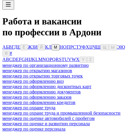
Работа и вакансии
по профессии в Ардони
А
Б
В
Г
Д
Е
Ж
З
И
К
Л
Н
О
П
Р
С
Т
У
Ф
Х
Ц
Ч
Ш
Э
Ю
Ё
Й
М
Щ
Ы
#
Я
A
B
C
D
E
F
G
H
I
J
K
L
M
N
O
P
Q
R
S
T
U
V
W
X
Y
Z
менеджер по организационному развитию
менеджер по открытию магазинов
менеджер по открытию торговых точек
менеджер по оформлению виз
менеджер по оформлению дисконтных карт
менеджер по оформлению документов
менеджер по оформлению заказов
менеджер по оформлению кредитов
менеджер по охране труда
менеджер по охране труда и промышленной безопасности
менеджер по оценке автомобилей с пробегом
менеджер по оценке и развитию персонала
менеджер по оценке персонала