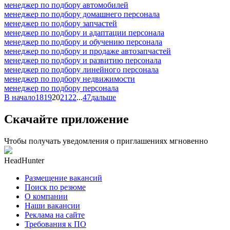
менеджер по подбору автомобилей
менеджер по подбору домашнего персонала
менеджер по подбору запчастей
менеджер по подбору и адаптации персонала
менеджер по подбору и обучению персонала
менеджер по подбору и продаже автозапчастей
менеджер по подбору и развитию персонала
менеджер по подбору линейного персонала
менеджер по подбору недвижимости
менеджер по подбору персонала
В начало
18
19
20
21
22
...
47
дальше
Скачайте приложение
Чтобы получать уведомления о приглашениях мгновенно
HeadHunter
Размещение вакансий
Поиск по резюме
О компании
Наши вакансии
Реклама на сайте
Требования к ПО